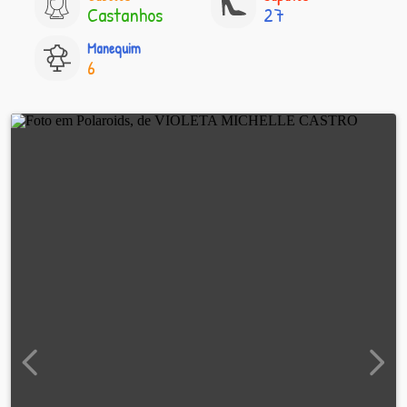
Castanhos
27
Manequim
6