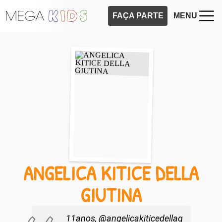
FAÇA PARTE
MENU
ANGELICA KITICE DELLA
GIUTINA
11anos, @angelicakiticedellag