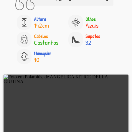
Altura
Olhos
142cm
Azuis
Cabelos
Sapatos
Castanhos
32
Manequim
10